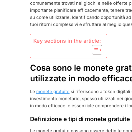
comunemente trovati nei giochi e nelle offerte pr
SPESA
OCULATA,
importante pianificare efficacemente, tenere tra
MASSIMIZZ
su come utilizzarle. Identificando opportunità ad 
I
tuoi ritorni complessivi e sfruttare al meglio que
RITORNI
Key sections in the article:
Cosa sono le monete gra
utilizzate in modo efficac
Le
monete gratuite
si riferiscono a token digital
investimento monetario, spesso utilizzati nei gioc
in modo efficace, è essenziale comprendere i loro 
Definizione e tipi di monete gratuite
Le monete gratuite possono essere definite come