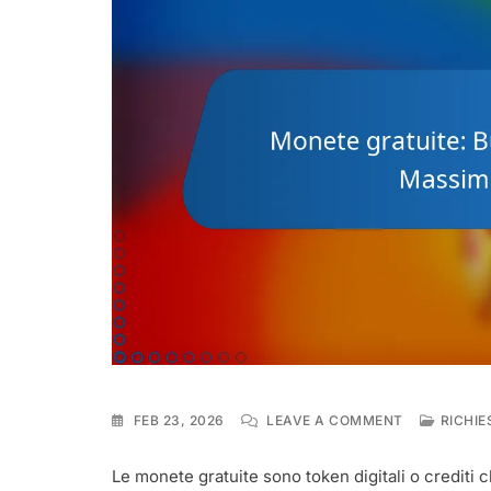
ON
FEB 23, 2026
LEAVE A COMMENT
RICHIE
MONETE
GRATUITE:
Le monete gratuite sono token digitali o crediti
BUDGETING,