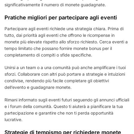
significativamente il numero di monete guadagnate.
Pratiche migliori per partecipare agli eventi
Partecipare agli eventi richiede una strategia chiara. Prima di
tutto, dai priorità agli eventi che offrono le ricompense in
monete più elevate rispetto allo sforzo richiesto. Cerca eventi a
tempo limitato che possano fornire monete bonus per il
completamento di compiti o sfide specifiche.
Unirsi a un team o a una comunità può anche amplificare i tuoi
sforzi. Collaborare con altri può portare a strategie e intuizioni
condivise, rendendo più facile completare gli obiettivi
dell’evento e guadagnare monete.
Rimani informato sugli eventi futuri seguendo gli annunci ufficiali
e i forum della comunità. Questo ti aiuterà a pianificare la tua
partecipazione e garantire che non ti perda opportunità
lucrative.
Strategie di tempismo per richiedere monete