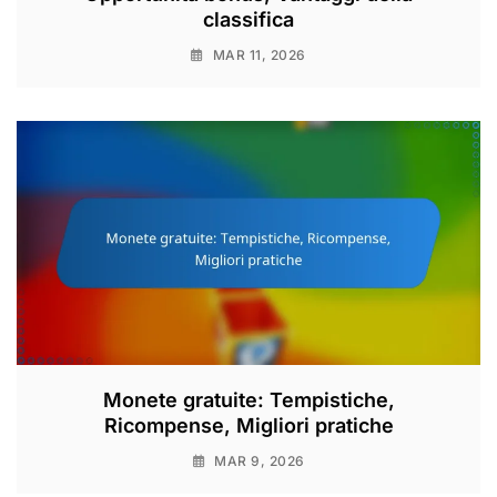
classifica
MAR 11, 2026
Monete gratuite: Tempistiche,
Ricompense, Migliori pratiche
MAR 9, 2026