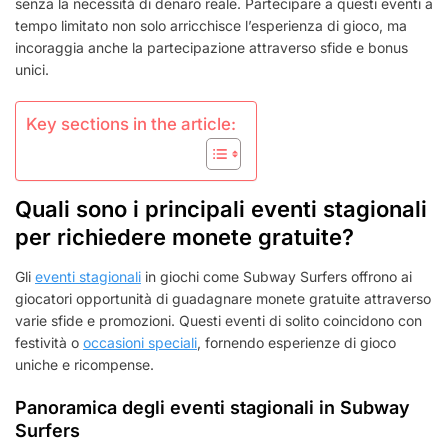
senza la necessità di denaro reale. Partecipare a questi eventi a
tempo limitato non solo arricchisce l’esperienza di gioco, ma
incoraggia anche la partecipazione attraverso sfide e bonus
unici.
Key sections in the article:
Quali sono i principali eventi stagionali
per richiedere monete gratuite?
Gli
eventi stagionali
in giochi come Subway Surfers offrono ai
giocatori opportunità di guadagnare monete gratuite attraverso
varie sfide e promozioni. Questi eventi di solito coincidono con
festività o
occasioni speciali
, fornendo esperienze di gioco
uniche e ricompense.
Panoramica degli eventi stagionali in Subway
Surfers