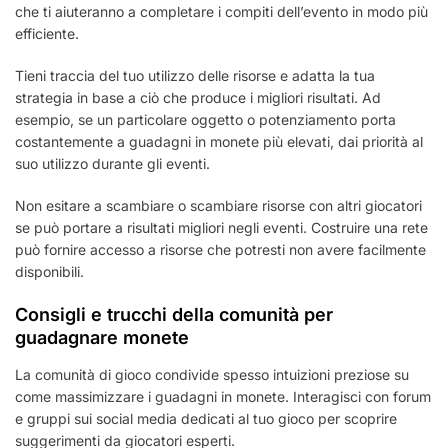
che ti aiuteranno a completare i compiti dell’evento in modo più
efficiente.
Tieni traccia del tuo utilizzo delle risorse e adatta la tua
strategia in base a ciò che produce i migliori risultati. Ad
esempio, se un particolare oggetto o potenziamento porta
costantemente a guadagni in monete più elevati, dai priorità al
suo utilizzo durante gli eventi.
Non esitare a scambiare o scambiare risorse con altri giocatori
se può portare a risultati migliori negli eventi. Costruire una rete
può fornire accesso a risorse che potresti non avere facilmente
disponibili.
Consigli e trucchi della comunità per
guadagnare monete
La comunità di gioco condivide spesso intuizioni preziose su
come massimizzare i guadagni in monete. Interagisci con forum
e gruppi sui social media dedicati al tuo gioco per scoprire
suggerimenti da giocatori esperti.