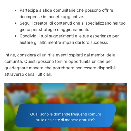
Partecipa a sfide comunitarie che possono offrire
ricompense in monete aggiuntive.
Segui i creatori di contenuti che si specializzano nel tuo
gioco per strategie e aggiornamenti.
Condividi i tuoi suggerimenti e le tue esperienze per
aiutare gli altri mentre impari dai loro successi.
Infine, considera di unirti a eventi ospitati dai membri della
comunità. Questi possono fornire opportunità uniche per
guadagnare monete che potrebbero non essere disponibili
attraverso canali ufficiali.