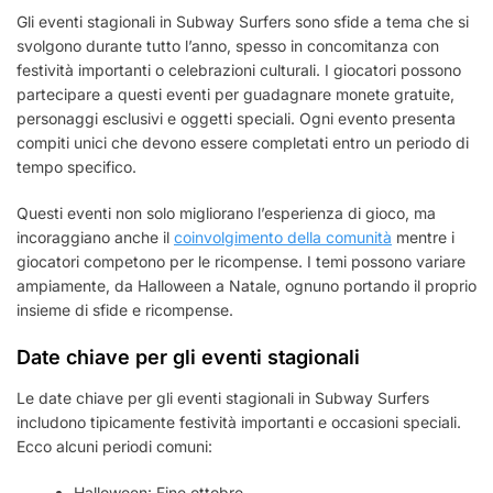
Gli eventi stagionali in Subway Surfers sono sfide a tema che si
svolgono durante tutto l’anno, spesso in concomitanza con
festività importanti o celebrazioni culturali. I giocatori possono
partecipare a questi eventi per guadagnare monete gratuite,
personaggi esclusivi e oggetti speciali. Ogni evento presenta
compiti unici che devono essere completati entro un periodo di
tempo specifico.
Questi eventi non solo migliorano l’esperienza di gioco, ma
incoraggiano anche il
coinvolgimento della comunità
mentre i
giocatori competono per le ricompense. I temi possono variare
ampiamente, da Halloween a Natale, ognuno portando il proprio
insieme di sfide e ricompense.
Date chiave per gli eventi stagionali
Le date chiave per gli eventi stagionali in Subway Surfers
includono tipicamente festività importanti e occasioni speciali.
Ecco alcuni periodi comuni:
Halloween: Fine ottobre