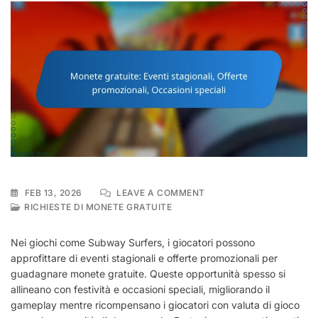
ON
FEB 13, 2026
LEAVE A COMMENT
MONETE
RICHIESTE DI MONETE GRATUITE
GRATUITE:
EVENTI
Nei giochi come Subway Surfers, i giocatori possono
STAGIONALI,
approfittare di eventi stagionali e offerte promozionali per
OFFERTE
guadagnare monete gratuite. Queste opportunità spesso si
PROMOZIONALI,
OCCASIONI
allineano con festività e occasioni speciali, migliorando il
SPECIALI
gameplay mentre ricompensano i giocatori con valuta di gioco