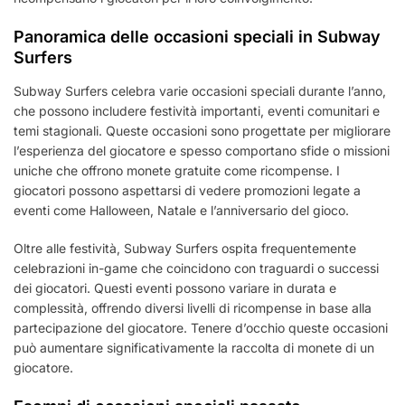
Panoramica delle occasioni speciali in Subway
Surfers
Subway Surfers celebra varie occasioni speciali durante l’anno,
che possono includere festività importanti, eventi comunitari e
temi stagionali. Queste occasioni sono progettate per migliorare
l’esperienza del giocatore e spesso comportano sfide o missioni
uniche che offrono monete gratuite come ricompense. I
giocatori possono aspettarsi di vedere promozioni legate a
eventi come Halloween, Natale e l’anniversario del gioco.
Oltre alle festività, Subway Surfers ospita frequentemente
celebrazioni in-game che coincidono con traguardi o successi
dei giocatori. Questi eventi possono variare in durata e
complessità, offrendo diversi livelli di ricompense in base alla
partecipazione del giocatore. Tenere d’occhio queste occasioni
può aumentare significativamente la raccolta di monete di un
giocatore.