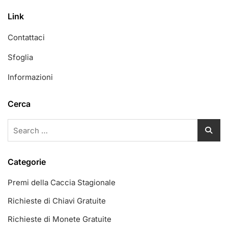
Link
Contattaci
Sfoglia
Informazioni
Cerca
Search
for:
Categorie
Premi della Caccia Stagionale
Richieste di Chiavi Gratuite
Richieste di Monete Gratuite