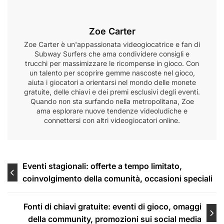
Zoe Carter
Zoe Carter è un'appassionata videogiocatrice e fan di
Subway Surfers che ama condividere consigli e
trucchi per massimizzare le ricompense in gioco. Con
un talento per scoprire gemme nascoste nel gioco,
aiuta i giocatori a orientarsi nel mondo delle monete
gratuite, delle chiavi e dei premi esclusivi degli eventi.
Quando non sta surfando nella metropolitana, Zoe
ama esplorare nuove tendenze videoludiche e
connettersi con altri videogiocatori online.
Post
Eventi stagionali: offerte a tempo limitato,
coinvolgimento della comunità, occasioni speciali
navigation
Fonti di chiavi gratuite: eventi di gioco, omaggi
della community, promozioni sui social media