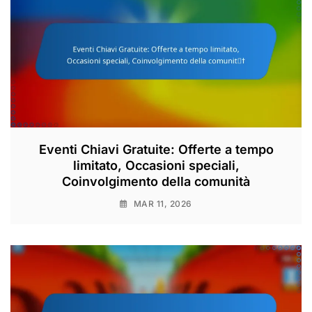
Eventi Chiavi Gratuite: Offerte a tempo
limitato, Occasioni speciali,
Coinvolgimento della comunità
MAR 11, 2026