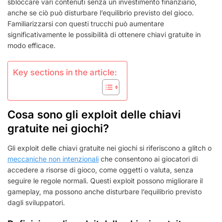
sbloccare vari contenuti senza un investimento finanziario,
anche se ciò può disturbare l’equilibrio previsto del gioco.
Familiarizzarsi con questi trucchi può aumentare
significativamente le possibilità di ottenere chiavi gratuite in
modo efficace.
Key sections in the article:
Cosa sono gli exploit delle chiavi
gratuite nei giochi?
Gli exploit delle chiavi gratuite nei giochi si riferiscono a glitch o
meccaniche non intenzionali
che consentono ai giocatori di
accedere a risorse di gioco, come oggetti o valuta, senza
seguire le regole normali. Questi exploit possono migliorare il
gameplay, ma possono anche disturbare l’equilibrio previsto
dagli sviluppatori.