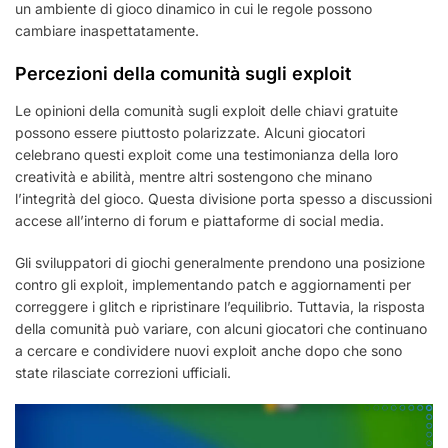
un ambiente di gioco dinamico in cui le regole possono
cambiare inaspettatamente.
Percezioni della comunità sugli exploit
Le opinioni della comunità sugli exploit delle chiavi gratuite
possono essere piuttosto polarizzate. Alcuni giocatori
celebrano questi exploit come una testimonianza della loro
creatività e abilità, mentre altri sostengono che minano
l’integrità del gioco. Questa divisione porta spesso a discussioni
accese all’interno di forum e piattaforme di social media.
Gli sviluppatori di giochi generalmente prendono una posizione
contro gli exploit, implementando patch e aggiornamenti per
correggere i glitch e ripristinare l’equilibrio. Tuttavia, la risposta
della comunità può variare, con alcuni giocatori che continuano
a cercare e condividere nuovi exploit anche dopo che sono
state rilasciate correzioni ufficiali.