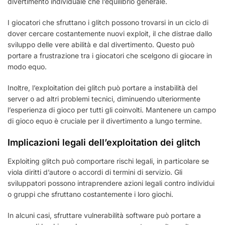
divertimento individuale che l’equilibrio generale.
I giocatori che sfruttano i glitch possono trovarsi in un ciclo di
dover cercare costantemente nuovi exploit, il che distrae dallo
sviluppo delle vere abilità e dal divertimento. Questo può
portare a frustrazione tra i giocatori che scelgono di giocare in
modo equo.
Inoltre, l’exploitation dei glitch può portare a instabilità del
server o ad altri problemi tecnici, diminuendo ulteriormente
l’esperienza di gioco per tutti gli coinvolti. Mantenere un campo
di gioco equo è cruciale per il divertimento a lungo termine.
Implicazioni legali dell’exploitation dei glitch
Exploiting glitch può comportare rischi legali, in particolare se
viola diritti d’autore o accordi di termini di servizio. Gli
sviluppatori possono intraprendere azioni legali contro individui
o gruppi che sfruttano costantemente i loro giochi.
In alcuni casi, sfruttare vulnerabilità software può portare a