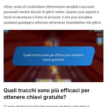
Infine, evita di condividere informazioni sensibili o account
personali mentre discuti di glitch online. Questo può esporti a
rischi di sicurezza o furto di account, il che può annullare
qualsiasi guadagno ottenuto attraverso l’exploitation dei glitch.
Quali trucchi sono più efficaci per
ottenere chiavi gratuite?
Ci sono diversi trucchi che possono aiutare i giocatori a