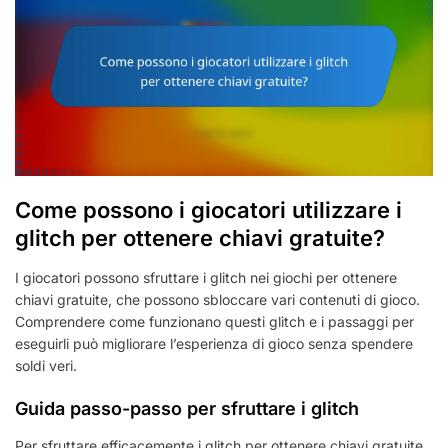
Come possono i giocatori utilizzare i
glitch per ottenere chiavi gratuite?
I giocatori possono sfruttare i glitch nei giochi per ottenere
chiavi gratuite, che possono sbloccare vari contenuti di gioco.
Comprendere come funzionano questi glitch e i passaggi per
eseguirli può migliorare l’esperienza di gioco senza spendere
soldi veri.
Guida passo-passo per sfruttare i glitch
Per sfruttare efficacemente i glitch per ottenere chiavi gratuite,