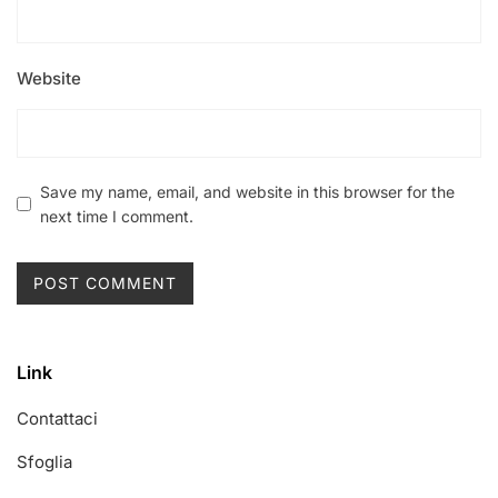
Website
Save my name, email, and website in this browser for the
next time I comment.
Link
Contattaci
Sfoglia