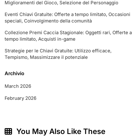
Miglioramenti del Gioco, Selezione del Personaggio
Eventi Chiavi Gratuite: Offerte a tempo limitato, Occasioni
speciali, Coinvolgimento della comunità
Collezione Premi Caccia Stagionale: Oggetti rari, Offerte a
tempo limitato, Acquisti in-game
Strategie per le Chiavi Gratuite: Utilizzo efficace,
Tempismo, Massimizzare il potenziale
Archivio
March 2026
February 2026
You May Also Like These