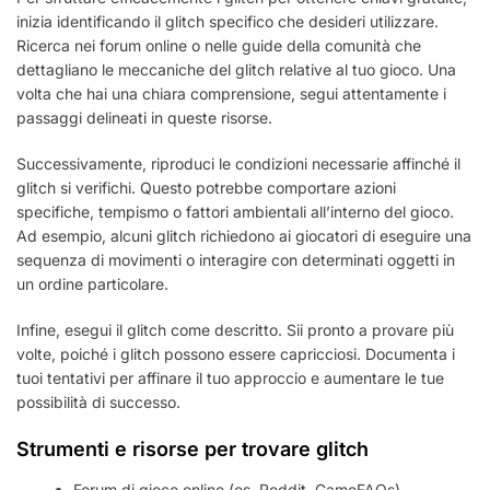
inizia identificando il glitch specifico che desideri utilizzare.
Ricerca nei forum online o nelle guide della comunità che
dettagliano le meccaniche del glitch relative al tuo gioco. Una
volta che hai una chiara comprensione, segui attentamente i
passaggi delineati in queste risorse.
Successivamente, riproduci le condizioni necessarie affinché il
glitch si verifichi. Questo potrebbe comportare azioni
specifiche, tempismo o fattori ambientali all’interno del gioco.
Ad esempio, alcuni glitch richiedono ai giocatori di eseguire una
sequenza di movimenti o interagire con determinati oggetti in
un ordine particolare.
Infine, esegui il glitch come descritto. Sii pronto a provare più
volte, poiché i glitch possono essere capricciosi. Documenta i
tuoi tentativi per affinare il tuo approccio e aumentare le tue
possibilità di successo.
Strumenti e risorse per trovare glitch
Forum di gioco online (es. Reddit, GameFAQs)