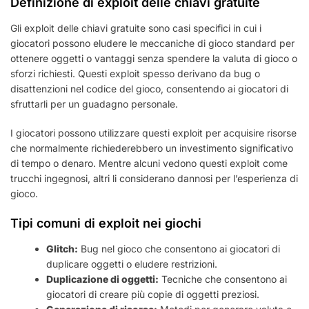
Definizione di exploit delle chiavi gratuite
Gli exploit delle chiavi gratuite sono casi specifici in cui i
giocatori possono eludere le meccaniche di gioco standard per
ottenere oggetti o vantaggi senza spendere la valuta di gioco o
sforzi richiesti. Questi exploit spesso derivano da bug o
disattenzioni nel codice del gioco, consentendo ai giocatori di
sfruttarli per un guadagno personale.
I giocatori possono utilizzare questi exploit per acquisire risorse
che normalmente richiederebbero un investimento significativo
di tempo o denaro. Mentre alcuni vedono questi exploit come
trucchi ingegnosi, altri li considerano dannosi per l’esperienza di
gioco.
Tipi comuni di exploit nei giochi
Glitch:
Bug nel gioco che consentono ai giocatori di
duplicare oggetti o eludere restrizioni.
Duplicazione di oggetti:
Tecniche che consentono ai
giocatori di creare più copie di oggetti preziosi.