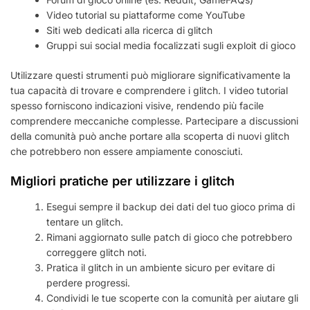
Video tutorial su piattaforme come YouTube
Siti web dedicati alla ricerca di glitch
Gruppi sui social media focalizzati sugli exploit di gioco
Utilizzare questi strumenti può migliorare significativamente la
tua capacità di trovare e comprendere i glitch. I video tutorial
spesso forniscono indicazioni visive, rendendo più facile
comprendere meccaniche complesse. Partecipare a discussioni
della comunità può anche portare alla scoperta di nuovi glitch
che potrebbero non essere ampiamente conosciuti.
Migliori pratiche per utilizzare i glitch
Esegui sempre il backup dei dati del tuo gioco prima di
tentare un glitch.
Rimani aggiornato sulle patch di gioco che potrebbero
correggere glitch noti.
Pratica il glitch in un ambiente sicuro per evitare di
perdere progressi.
Condividi le tue scoperte con la comunità per aiutare gli