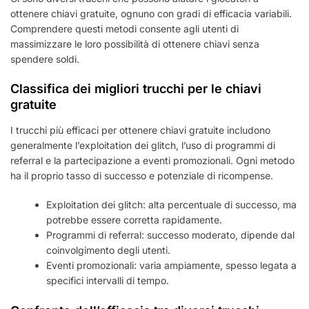
ottenere chiavi gratuite, ognuno con gradi di efficacia variabili.
Comprendere questi metodi consente agli utenti di
massimizzare le loro possibilità di ottenere chiavi senza
spendere soldi.
Classifica dei migliori trucchi per le chiavi
gratuite
I trucchi più efficaci per ottenere chiavi gratuite includono
generalmente l’exploitation dei glitch, l’uso di programmi di
referral e la partecipazione a eventi promozionali. Ogni metodo
ha il proprio tasso di successo e potenziale di ricompense.
Exploitation dei glitch: alta percentuale di successo, ma
potrebbe essere corretta rapidamente.
Programmi di referral: successo moderato, dipende dal
coinvolgimento degli utenti.
Eventi promozionali: varia ampiamente, spesso legata a
specifici intervalli di tempo.