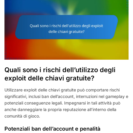
Quali sono i rischi dell’utilizzo degli
exploit delle chiavi gratuite?
Utilizzare exploit delle chiavi gratuite può comportare rischi
significativi, inclusi ban dell’account, interruzioni nel gameplay e
potenziali conseguenze legali. Impegnarsi in tali attività può
anche danneggiare la propria reputazione all’interno della
comunità di gioco.
Potenziali ban dell’account e penalità