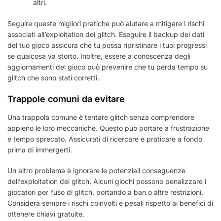
altri.
Seguire queste migliori pratiche può aiutare a mitigare i rischi
associati all’exploitation dei glitch. Eseguire il backup dei dati
del tuo gioco assicura che tu possa ripristinare i tuoi progressi
se qualcosa va storto. Inoltre, essere a conoscenza degli
aggiornamenti del gioco può prevenire che tu perda tempo su
glitch che sono stati corretti.
Trappole comuni da evitare
Una trappola comune è tentare glitch senza comprendere
appieno le loro meccaniche. Questo può portare a frustrazione
e tempo sprecato. Assicurati di ricercare e praticare a fondo
prima di immergerti.
Un altro problema è ignorare le potenziali conseguenze
dell’exploitation dei glitch. Alcuni giochi possono penalizzare i
giocatori per l’uso di glitch, portando a ban o altre restrizioni.
Considera sempre i rischi coinvolti e pesali rispetto ai benefici di
ottenere chiavi gratuite.